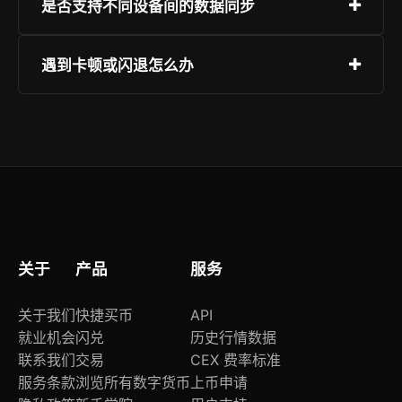
可通过官方网站提供的下载链接直接安装，或在各
是否支持不同设备间的数据同步
大应用商店搜索“欧交易所”获取最新版App，确保
使用的是官方认证渠道。
支持。登录同一账号后，资产信息、设置偏好等均
遇到卡顿或闪退怎么办
可通过加密同步机制在多个设备间保持一致，确保
操作连贯性。
请尝试清除缓存或重启应用。若问题持续，请检查
是否为最新版本，或联系客服提交日志以便技术团
队排查修复。
关于
产品
服务
关于我们
快捷买币
API
就业机会
闪兑
历史行情数据
联系我们
交易
CEX 费率标准
服务条款
浏览所有数字货币
上币申请